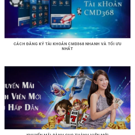
CÁCH ĐĂNG KÝ TÀI KHOẢN CMD368 NHANH VÀ TỐI ƯU
NHẤT