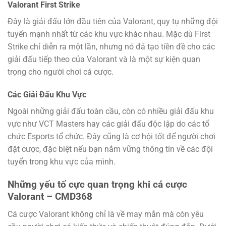
Valorant First Strike
Đây là giải đấu lớn đầu tiên của Valorant, quy tụ những đội
tuyển mạnh nhất từ các khu vực khác nhau. Mặc dù First
Strike chỉ diễn ra một lần, nhưng nó đã tạo tiền đề cho các
giải đấu tiếp theo của Valorant và là một sự kiện quan
trọng cho người chơi cá cược.
Các Giải Đấu Khu Vực
Ngoài những giải đấu toàn cầu, còn có nhiều giải đấu khu
vực như VCT Masters hay các giải đấu độc lập do các tổ
chức Esports tổ chức. Đây cũng là cơ hội tốt để người chơi
đặt cược, đặc biệt nếu bạn nắm vững thông tin về các đội
tuyển trong khu vực của mình.
Những yếu tố cực quan trọng khi cá cược
Valorant – CMD368
Cá cược Valorant không chỉ là về may mắn mà còn yêu