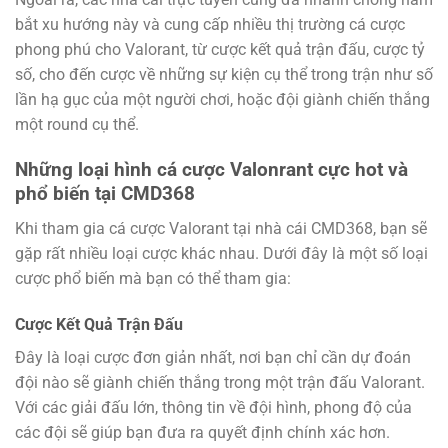
bắt xu hướng này và cung cấp nhiều thị trường cá cược
phong phú cho Valorant, từ cược kết quả trận đấu, cược tỷ
số, cho đến cược về những sự kiện cụ thể trong trận như số
lần hạ gục của một người chơi, hoặc đội giành chiến thắng
một round cụ thể.
Những loại hình cá cược Valonrant cực hot và
phổ biến tại CMD368
Khi tham gia cá cược Valorant tại nhà cái CMD368, bạn sẽ
gặp rất nhiều loại cược khác nhau. Dưới đây là một số loại
cược phổ biến mà bạn có thể tham gia:
Cược Kết Quả Trận Đấu
Đây là loại cược đơn giản nhất, nơi bạn chỉ cần dự đoán
đội nào sẽ giành chiến thắng trong một trận đấu Valorant.
Với các giải đấu lớn, thông tin về đội hình, phong độ của
các đội sẽ giúp bạn đưa ra quyết định chính xác hơn.