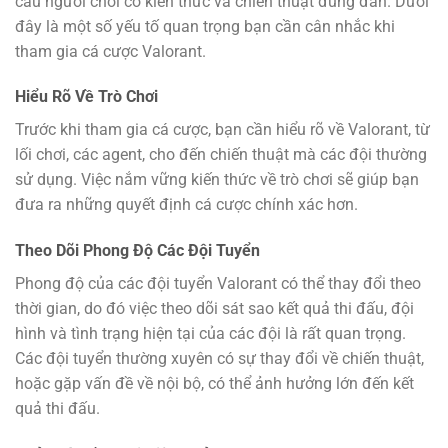
cầu người chơi có kiến thức và chiến thuật đúng đắn. Dưới
đây là một số yếu tố quan trọng bạn cần cân nhắc khi
tham gia cá cược Valorant.
Hiểu Rõ Về Trò Chơi
Trước khi tham gia cá cược, bạn cần hiểu rõ về Valorant, từ
lối chơi, các agent, cho đến chiến thuật mà các đội thường
sử dụng. Việc nắm vững kiến thức về trò chơi sẽ giúp bạn
đưa ra những quyết định cá cược chính xác hơn.
Theo Dõi Phong Độ Các Đội Tuyển
Phong độ của các đội tuyển Valorant có thể thay đổi theo
thời gian, do đó việc theo dõi sát sao kết quả thi đấu, đội
hình và tình trạng hiện tại của các đội là rất quan trọng.
Các đội tuyển thường xuyên có sự thay đổi về chiến thuật,
hoặc gặp vấn đề về nội bộ, có thể ảnh hưởng lớn đến kết
quả thi đấu.