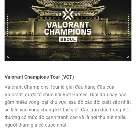
Valorant Champions Tour (VCT)
Valorant Champions Tour là giải đấu hàng đầu của
Valorant, được tổ chức bởi Riot Games. Giải đấu này bao
gồm nhiều vòng loại khu vực, sau đó các đội xuất sắc nhất
sẽ tiến vào vòng chung kết thế giới. Các trận đấu trong VCT
thường có mức độ cạnh tranh cao và là nơi thu hút nhiều
người tham gia cá cược nhất.