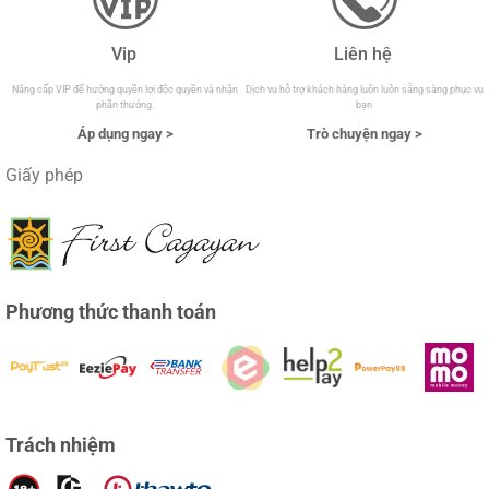
Vip
Liên hệ
Nâng cấp VIP để hưởng quyền lợi độc quyền và nhận
Dịch vụ hỗ trợ khách hàng luôn luôn sẵng sàng phục vụ
phần thưởng.
bạn
Áp dụng ngay >
Trò chuyện ngay >
Giấy phép
Phương thức thanh toán
Trách nhiệm