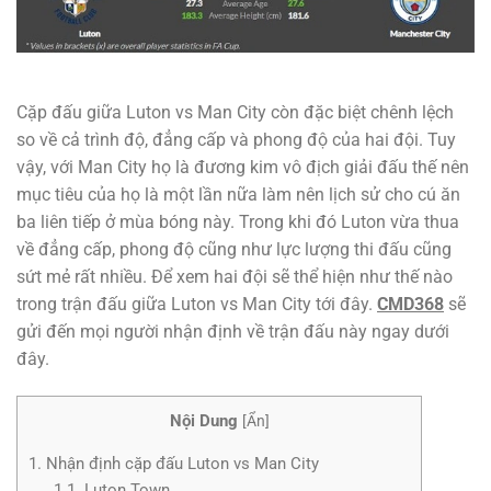
Cặp đấu giữa Luton vs Man City còn đặc biệt chênh lệch
so về cả trình độ, đẳng cấp và phong độ của hai đội. Tuy
vậy, với Man City họ là đương kim vô địch giải đấu thế nên
mục tiêu của họ là một lần nữa làm nên lịch sử cho cú ăn
ba liên tiếp ở mùa bóng này. Trong khi đó Luton vừa thua
về đẳng cấp, phong độ cũng như lực lượng thi đấu cũng
sứt mẻ rất nhiều. Để xem hai đội sẽ thể hiện như thế nào
trong trận đấu giữa Luton vs Man City tới đây.
CMD368
sẽ
gửi đến mọi người nhận định về trận đấu này ngay dưới
đây.
Nội Dung
[
Ẩn
]
1.
Nhận định cặp đấu Luton vs Man City
1.1.
Luton Town