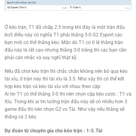
Ở kèo trận, T1 đã chấp 2.5 trong khi đây là một trận đấu
bo5 điều này có nghĩa T1 phải thắng 3-0 G2 Esport các
bạn mới có thể thắng kèo. Mặc dù T1 có tỉ lệ thắng trận
đấu này là rất cao nhưng thắng 3-0 trắng thì các bạn cần
phải cân nhắc và suy nghĩ thật kỹ.
Nếu đã chơi kèo trận thì chắc chắn không nên bỏ qua kèo
tài xỉu, ở trận này thì tài xỉu là 3.5. Như vậy thì có thể kết
hợp kèo trận và kèo tài xỉu với nhau theo cặp:
Ai tin T1 có thể thắng 3-0 thì nên chọn cặp kèo cược : T1 và
Xỉu. Trong khi ai tin tưởng trận đấu này sẽ có nhiều hơn 3
game đấu thì nên chọn G2 vs Tài. Như vậy nếu thắng sẽ
thắng cả 2 kèo.
Dự đoán từ chuyên gia cho kèo trận : 1-3
,
Tài