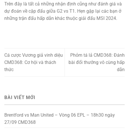
Trên đây là tất cả những nhận định cũng như đánh giá và
dự đoán về cặp đấu giữa G2 vs T1. Hẹn gặp lại các bạn ở
những trận đấu hấp dẫn khác thuộc giải đấu MSI 2024.
Cá cược Vương giả vinh diệu
Phỏm tá lả CMD368: Đánh
CMD368: Cơ hội và thách
bài đổi thưởng vô cùng hấp
thức
dẫn
BÀI VIẾT MỚI
Brentford vs Man United – Vòng 06 EPL – 18h30 ngày
27/09 CMD368