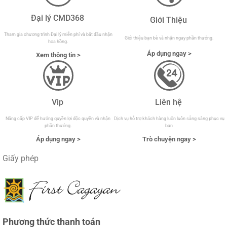
Đại lý CMD368
Giới Thiệu
Tham gia chương trình Đại lý miễn phí và bắt đầu nhận
Giới thiệu bạn bè và nhận ngay phần thưởng.
hoa hồng.
Áp dụng ngay >
Xem thông tin >
Vip
Liên hệ
Nâng cấp VIP để hưởng quyền lợi độc quyền và nhận
Dịch vụ hỗ trợ khách hàng luôn luôn sẵng sàng phục vụ
phần thưởng.
bạn
Áp dụng ngay >
Trò chuyện ngay >
Giấy phép
Phương thức thanh toán