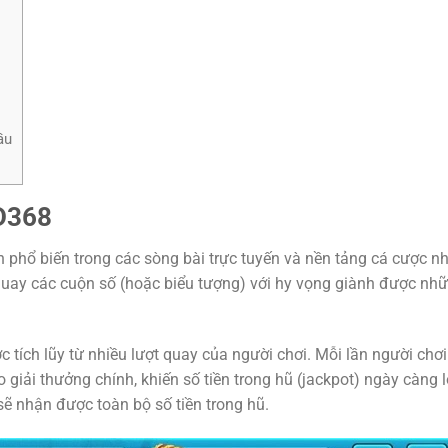
ầu
MD368
uyến phổ biến trong các sòng bài trực tuyến và nền tảng cá cược
quay các cuộn số (hoặc biểu tượng) với hy vọng giành được nhữ
c tích lũy từ nhiều lượt quay của người chơi. Mỗi lần người chơ
giải thưởng chính, khiến số tiền trong hũ (jackpot) ngày càng l
sẽ nhận được toàn bộ số tiền trong hũ.