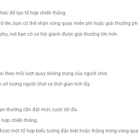
hác để tạo tổ hợp chiến thắng.
ở lên, bạn có thể nhận vòng quay miễn phí hoặc giải thưởng ph
phụ, nơi bạn có cơ hội giành được giải thưởng lớn hơn.
dần theo mỗi lượt quay không trúng của người chơi.
số lượng người chơi và thời gian tích lũy.
bạn thường cần đặt mức cược tối đa.
 hợp chiến thắng.
ược một tổ hợp biểu tượng đặc biệt hoặc thắng trong vòng qu