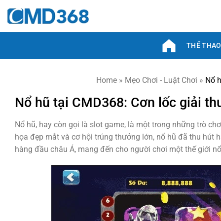
Skip
to
content
THỂ THA
Home
»
Mẹo Chơi - Luật Chơi
»
Nổ h
Nổ hũ tại CMD368: Cơn lốc giải th
Nổ hũ, hay còn gọi là slot game, là một trong những trò chơ
họa đẹp mắt và cơ hội trúng thưởng lớn, nổ hũ đã thu hút hà
hàng đầu châu Á, mang đến cho người chơi một thế giới n