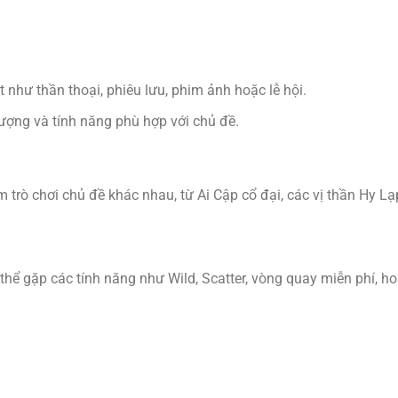
t như thần thoại, phiêu lưu, phim ảnh hoặc lễ hội.
tượng và tính năng phù hợp với chủ đề.
rò chơi chủ đề khác nhau, từ Ai Cập cổ đại, các vị thần Hy Lạ
 thể gặp các tính năng như Wild, Scatter, vòng quay miễn phí, ho