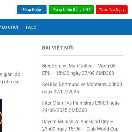
Đăng Nhập
Đăng Nhập Bằng LINE
Tham Gia Ngay
MẸO CHƠI
FAQS
BÀI VIẾT MỚI
Brentford vs Man United – Vòng 06
EPL – 18h30 ngày 27/09 CMD368
n giản, đồ
ng nhà cái
Soi kèo Dortmund vs Monterrey 08h00
ngày 02/07/2025
Inter Miami vs Palmeiras 08h00 ngày
24/06/2025 CMD368
Bayern Munich vs Auckland City –
23h00 ngày 15/06 – Club World Cup