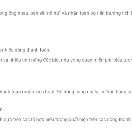
 giống nhau, bạn sẽ “nổ hũ” và nhận toàn bộ tiền thưởng tích l
à nhiều dòng thanh toán.
và nhiều tính năng đặc biệt như vòng quay miễn phí, biểu tượn
hanh toán muốn kích hoạt. Số dòng càng nhiều, cơ hội thắng c
n.
 dựa trên các tổ hợp biểu tượng xuất hiện trên các dòng thanh 