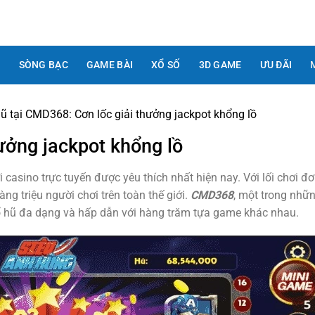
O
SÒNG BẠC
GAME BÀI
XỔ SỐ
3D GAME
ƯU ĐÃI
ũ tại CMD368: Cơn lốc giải thưởng jackpot khổng lồ
ưởng jackpot khổng lồ
i casino trực tuyến được yêu thích nhất hiện nay. Với lối chơi đơ
ng triệu người chơi trên toàn thế giới.
CMD368
, một trong nhữ
ổ hũ đa dạng và hấp dẫn với hàng trăm tựa game khác nhau.