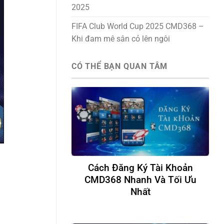
2025
FIFA Club World Cup 2025 CMD368 –
Khi đam mê sân cỏ lên ngôi
CÓ THỂ BẠN QUAN TÂM
Cách Đăng Ký Tài Khoản
CMD368 Nhanh Và Tối Ưu
Nhất