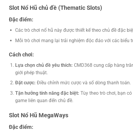
Slot Nổ Hũ chủ đề (Thematic Slots)
Đặc điểm:
Các trò chơi nổ hũ này được thiết kế theo chủ đề đặc biệ
Mỗi trò chơi mang lại trải nghiệm độc đáo với các biểu 
Cách chơi:
Lựa chọn chủ đề yêu thích:
CMD368 cung cấp hàng trăm t
giới phép thuật.
Đặt cược:
Điều chỉnh mức cược và số dòng thanh toán.
Tận hưởng tính năng đặc biệt:
Tùy theo trò chơi, bạn có
game liên quan đến chủ đề.
Slot Nổ Hũ MegaWays
Đặc điểm: