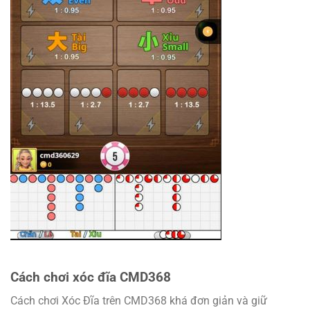
Cách chơi xóc đĩa CMD368
Cách chơi Xóc Đĩa trên CMD368 khá đơn giản và giữ