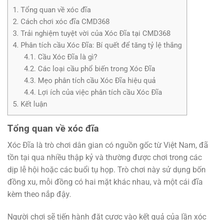
1.
Tổng quan về xóc đĩa
2.
Cách chơi xóc đĩa CMD368
3.
Trải nghiệm tuyệt vời của Xóc Đĩa tại CMD368
4.
Phân tích cầu Xóc Đĩa: Bí quết để tăng tỷ lệ thắng
4.1.
Cầu Xóc Đĩa là gì?
4.2.
Các loại cầu phổ biến trong Xóc Đĩa
4.3.
Mẹo phân tích cầu Xóc Đĩa hiệu quả
4.4.
Lợi ích của việc phân tích cầu Xóc Đĩa
5.
Kết luận
Tổng quan về xóc đĩa
Xóc Đĩa là trò chơi dân gian có nguồn gốc từ Việt Nam, đã
tồn tại qua nhiều thập kỷ và thường được chơi trong các
dịp lễ hội hoặc các buổi tụ họp. Trò chơi này sử dụng bốn
đồng xu, mỗi đồng có hai mặt khác nhau, và một cái đĩa
kèm theo nắp đậy.
Người chơi sẽ tiến hành đặt cược vào kết quả của lần xóc