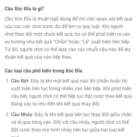
Cầu Xóc Đĩa là gì?
Cầu Xóc Đĩa là thuật ngữ dùng để chỉ việc quan sát kết quả
của các ván chơi trước đó để tìm ra quy luật. Khi người
chơi theo dõi một chuỗi kết quả, họ có thể phát hiện ra các
xu hướng như kết quả “Chẵn” hoặc “Lẻ” xuất hiện liên tiếp.
Từ đó, người chơi có thể dựa vào các chuỗi cầu này để dự
đoán kết quả của ván tiếp theo.
Các loại cầu phổ biến trong Xóc Đĩa
Cầu Bệt
: Đây là khi một kết quả nào đó (chẵn hoặc lẻ)
xuất hiện liên tục trong nhiều ván liên tiếp. Khi phát hiện
cầu bệt, người chơi có thể tiếp tục đặt cược theo kết quả
đang xảy ra cho đến khi kết quả thay đổi.
Cầu Nhảy
: Đây là khi kết quả liên tục thay đổi giữa chẵn
và lẻ qua từng ván. Đối với cầu nhảy, người chơi có thể
đặt cược theo mô hình nhảy liên tục giữa hai loại kết