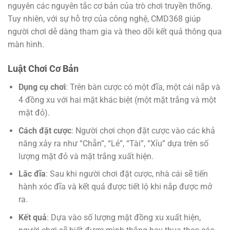
nguyên các nguyên tắc cơ bản của trò chơi truyền thống.
Tuy nhiên, với sự hỗ trợ của công nghệ, CMD368 giúp
người chơi dễ dàng tham gia và theo dõi kết quả thông qua
màn hình.
Luật Chơi Cơ Bản
Dụng cụ chơi
: Trên bàn cược có một đĩa, một cái nắp và
4 đồng xu với hai mặt khác biệt (một mặt trắng và một
mặt đỏ).
Cách đặt cược
: Người chơi chọn đặt cược vào các khả
năng xảy ra như “Chẵn”, “Lẻ”, “Tài”, “Xỉu” dựa trên số
lượng mặt đỏ và mặt trắng xuất hiện.
Lắc đĩa
: Sau khi người chơi đặt cược, nhà cái sẽ tiến
hành xóc đĩa và kết quả được tiết lộ khi nắp được mở
ra.
Kết quả
: Dựa vào số lượng mặt đồng xu xuất hiện,